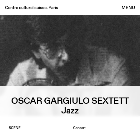
Centre culturel suisse. Paris
MENU
Agenda
Bookshop
Buvette
Archives
Medias
Publications
About
FR
/
EN
OSCAR GARGIULO SEXTETT
Jazz
SCENE
Concert