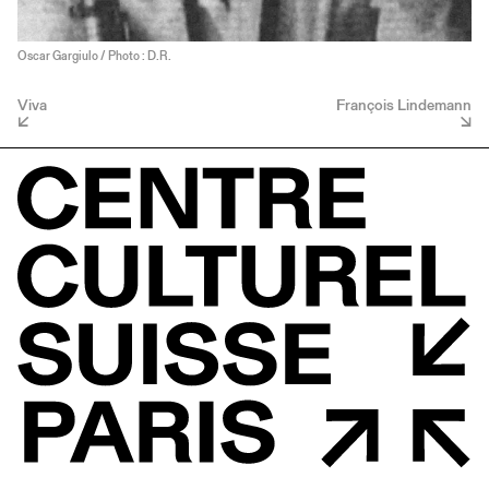
Oscar Gargiulo / Photo : D.R.
Viva
François Lindemann