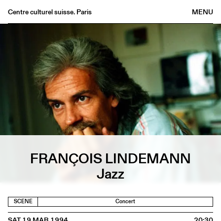
Centre culturel suisse. Paris
MENU
Agenda
Bookshop
Buvette
Archives
Medias
Publications
About
FR
/
EN
FRANÇOIS LINDEMANN
Jazz
SCENE
Concert
SAT 19 MAR 1994
20:30