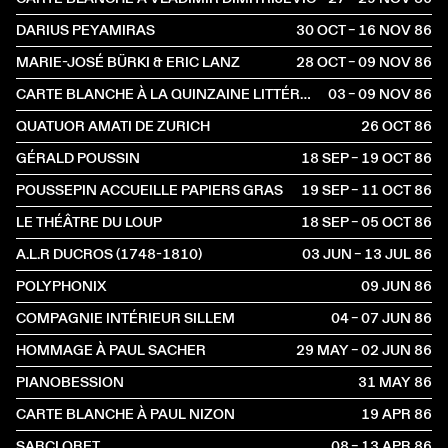
DARIUS PEYAMIRAS
30 OCT – 16 NOV
1986
MARIE-JOSÉ BÜRKI & ERIC LANZ
28 OCT – 09 NOV
1986
CARTE BLANCHE À LA QUINZAINE LITTÉRAIRE
03 – 09 NOV
1986
QUATUOR AMATI DE ZURICH
26 OCT
1986
GÉRALD POUSSIN
18 SEP – 19 OCT
1986
POUSSEPIN ACCUEILLE PAPIERS GRAS
19 SEP – 11 OCT
1986
LE THÉÂTRE DU LOUP
18 SEP – 05 OCT
1986
A.L.R DUCROS (1748-1810)
03 JUN – 13 JUL
1986
POLYPHONIX
09 JUN
1986
COMPAGNIE INTÉRIEUR SILLEM
04 – 07 JUN
1986
HOMMAGE À PAUL SACHER
29 MAY – 02 JUN
1986
PIANOBESSION
31 MAY
1986
CARTE BLANCHE À PAUL NIZON
19 APR
1986
SARCLORET
08 – 13 APR
1986