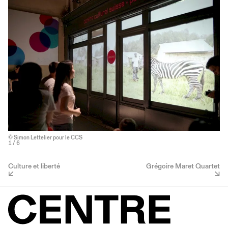
© Simon Lettelier pour le CCS
1
/ 6
Culture et liberté
Grégoire Maret Quartet