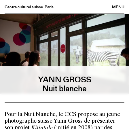
Centre culturel suisse. Paris
MENU
Agenda
Bookshop
Buvette
Archives
Medias
Publications
About
YANN GROSS
FR
/
EN
Nuit blanche
Pour la
Nuit blanche
, le CCS propose au jeune
photographe suisse
Yann Gross
de présenter
son projet
Kitintale
(initié en 2008) par des