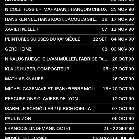
NICOLE ROSSIER-MARADAN, FRANÇOIS CREUX
23 NOV
1990
HANS KENNEL, HANS KOCH, JACQUES SIRON, CHRISTOPH BAUMANN
16 – 17 NOV
1990
XAVIER KOLLER
07 – 11 NOV
1990
PEINTURES SUISSES DU XX° SIÈCLE
22 SEP – 04 NOV
1990
GERD HEINZ
02 – 03 NOV
1990
NIKALUS RUEGG, SILVAN MÜLLER, FABRICE FABIOLA, ALVIN MUOTH ET YVO HAAG
28 OCT
1990
KLAUS HUBER, COMPOSITEUR
25 – 27 OCT
1990
MATHIAS KNAUER
26 OCT
1990
MICHEL CAZENAVE ET JEAN-PIERRE MOULIN
18 – 20 OCT
1990
PERCUSSIONS CLAVIERS DE LYON
12 OCT
1990
ISABELLE SCHNÖLLER / ULRICH KOELLA
07 OCT
1990
PAUL NIZON
05 OCT
1990
FRANÇOIS LINDEMANN OCTET
21 – 22 SEP
1990
MUSÉE DE L'ÉLYSÉE
05 MAY – 06 JUL
1990