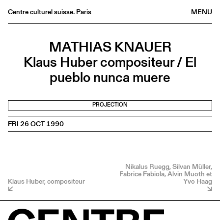
Centre culturel suisse. Paris
MENU
Agenda
MATHIAS KNAUER
Bookshop
Klaus Huber compositeur / El
Buvette
pueblo nunca muere
Archives
Medias
PROJECTION
Publications
FRI 26 OCT 1990
About
FR
/
EN
Nikalus Ruegg, Silvan Müller,
Fabrice Fabiola, Alvin Muoth et
Klaus Huber, compositeur
Yvo Haag