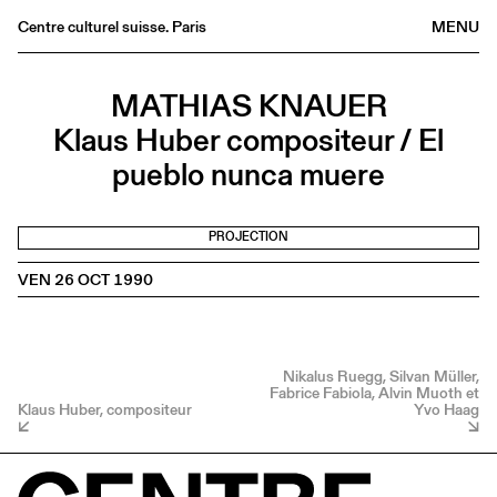
Centre culturel suisse. Paris
MENU
Agenda
MATHIAS KNAUER
Librairie
Klaus Huber compositeur / El
Buvette
pueblo nunca muere
Archives
Médiathèque
PROJECTION
Éditions
VEN 26 OCT 1990
Informations
FR
/
EN
Nikalus Ruegg, Silvan Müller,
Fabrice Fabiola, Alvin Muoth et
Klaus Huber, compositeur
Yvo Haag