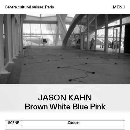
Centre culturel suisse. Paris
MENU
Agenda
Bookshop
Buvette
Archives
Medias
Publications
About
FR
/
EN
JASON KAHN
Brown White Blue Pink
SCENE
Concert