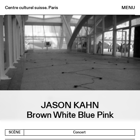
Centre culturel suisse. Paris
MENU
Agenda
Librairie
Buvette
Archives
Médiathèque
Éditions
Informations
FR
/
EN
JASON KAHN
Brown White Blue Pink
SCÈNE
Concert