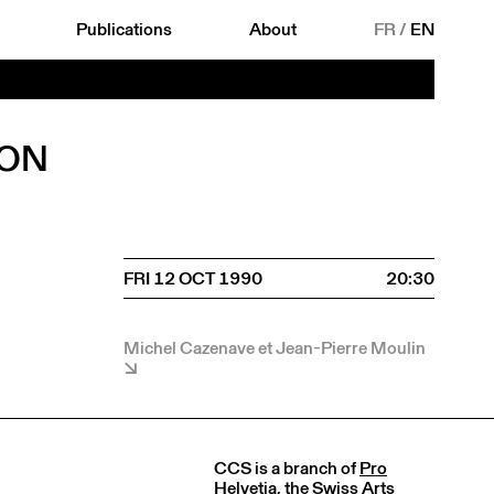
Publications
About
FR
/
EN
YON
FRI 12 OCT 1990
20:30
Michel Cazenave et Jean-Pierre Moulin
CCS is a branch of
Pro
Helvetia
, the Swiss Arts