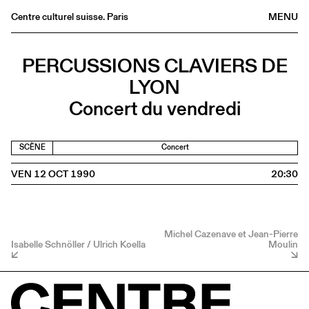
Centre culturel suisse. Paris
MENU
Agenda
PERCUSSIONS CLAVIERS DE
Librairie
LYON
Buvette
Concert du vendredi
Archives
Médiathèque
SCÈNE
Concert
Éditions
VEN 12 OCT 1990
20:30
Informations
FR
/
EN
Michel Cazenave et Jean-Pierre
Isabelle Schnöller / Ulrich Koella
Moulin