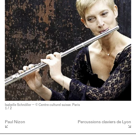
Isabelle Schnöller — © Centre culturel suisse. Paris
1
/ 2
Paul Nizon
Percussions claviers de Lyon