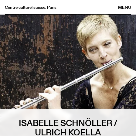
Centre culturel suisse. Paris
MENU
Agenda
Librairie
Buvette
Archives
Médiathèque
Éditions
Informations
FR
/
EN
ISABELLE SCHNÖLLER /
ULRICH KOELLA