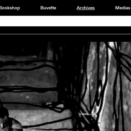
Bookshop
Buvette
Archives
Medias
23