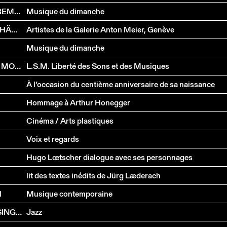
LUIZ ALVES DA SILVA, EUNICE BRANDAO, ATTILIO CREMONESI
Musique du dimanche
CHARLES DE MONTAIGU, PETER ROESCH, HANS SCHÄRER, ROLF WINNEWISSER
Artistes de la Galerie Anton Meier, Genève
Musique du dimanche
URS LEIMGRUBER, PATRICK SCHEYDER, FRANÇOIS MOUTIN
L.S.M. Liberté des Sons et des Musiques
À l’occasion du centième anniversaire de sa naissance
Hommage à Arthur Honegger
Cinéma / Arts plastiques
Voix et regards
Hugo Lœtscher dialogue avec ses personnages
lit des textes inédits de Jürg Læderach
H
Musique contemporaine
CO STREIFF, HÉLÈNE LABARRIÈRE, WOLFGANG REISINGER, KLAUS DICKBAUER
Jazz