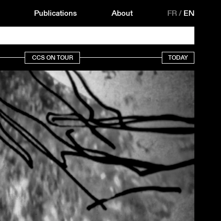
Publications
About
FR
/
EN
CCS ON TOUR
TODAY