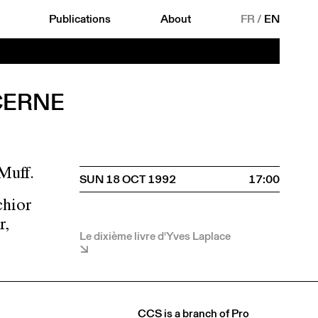
Publications
About
FR
/
EN
CERNE
Muff.
SUN 18 OCT 1992
17:00
chior
r,
Le dixième livre d'Yves Laplace
CCS is a branch of
Pro