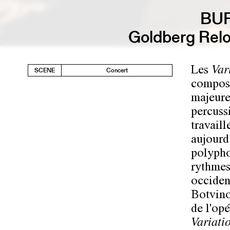
BUR
Goldberg Relo
Les
Var
SCENE
Concert
composé
majeure
percuss
travail
aujourd
polypho
rythmes
occiden
Botvinov
de l'opé
Variati