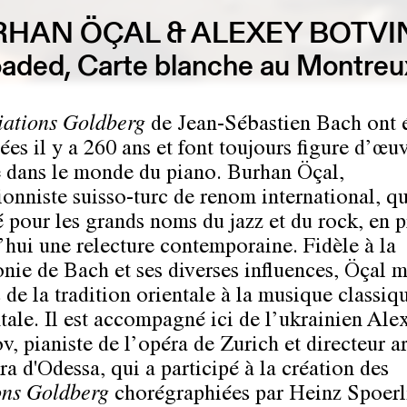
HAN ÖÇAL & ALEXEY BOTV
aded, Carte blanche au Montreux
iations Goldberg
de Jean-Sébastien Bach ont 
es il y a 260 ans et font toujours figure d’œu
 dans le monde du piano. Burhan Öçal,
ionniste suisso-turc de renom international, qu
lé pour les grands noms du jazz et du rock, en 
’hui une relecture contemporaine. Fidèle à la
nie de Bach et ses diverses influences, Öçal m
 de la tradition orientale à la musique classiq
tale. Il est accompagné ici de l’ukrainien Ale
, pianiste de l’opéra de Zurich et directeur ar
ra d'Odessa, qui a participé à la création des
ons Goldberg
chorégraphiées par Heinz Spoerl