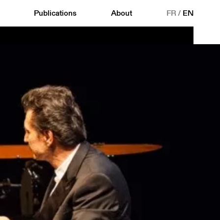
Publications
About
FR
/
EN