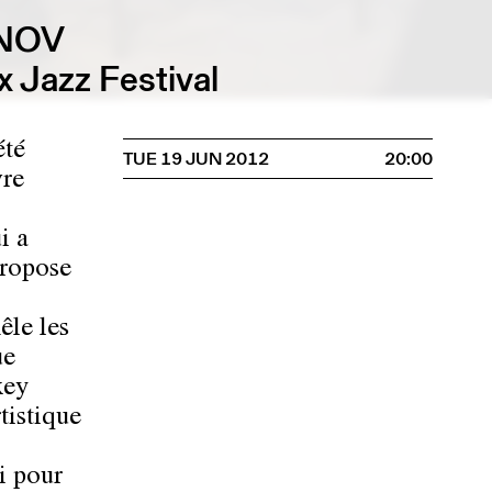
INOV
 Jazz Festival
été
TUE 19 JUN 2012
20:00
vre
i a
propose
êle les
ue
xey
tistique
i pour