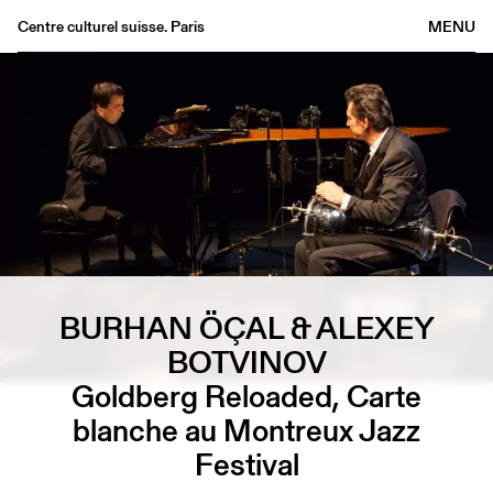
Centre culturel suisse. Paris
MENU
Agenda
Librairie
Buvette
Archives
Médiathèque
Éditions
Informations
BURHAN ÖÇAL & ALEXEY
FR
/
EN
BOTVINOV
Goldberg Reloaded, Carte
blanche au Montreux Jazz
Festival