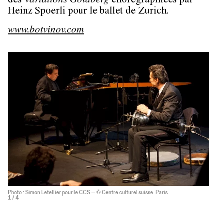
des
Variations Goldberg
chorégraphiées par
Heinz Spoerli pour le ballet de Zurich.
www.botvinov.com
Photo : Simon Letellier pour le CCS — © Centre culturel suisse. Paris
1
/ 4