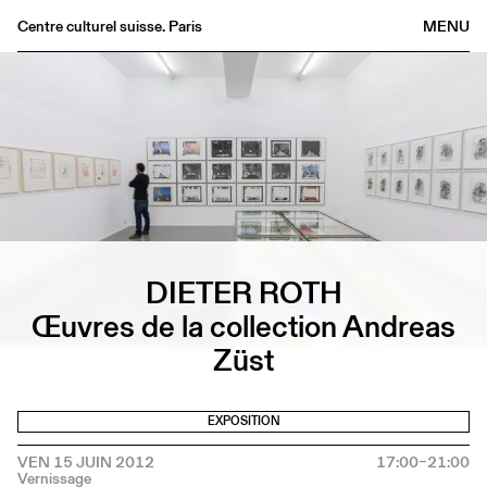
Centre culturel suisse. Paris
MENU
Agenda
Librairie
Buvette
Archives
Médiathèque
Éditions
Informations
DIETER ROTH
FR
/
EN
Œuvres de la collection Andreas
Züst
EXPOSITION
VEN 15 JUIN 2012
17:00–21:00