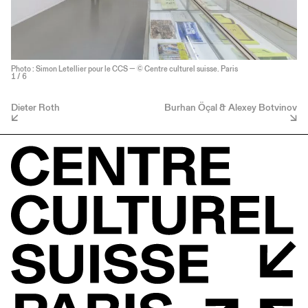
Photo : Simon Letellier pour le CCS — © Centre culturel suisse. Paris
1
/ 6
Dieter Roth
Burhan Öçal & Alexey Botvinov