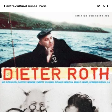
Centre culturel suisse. Paris
MENU
Agenda
Librairie
Buvette
Archives
Médiathèque
Éditions
Informations
FR
/
EN