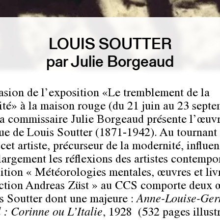
LOUIS SOUTTER
par Julie Borgeaud
asion de l’exposition «Le tremblement de la
té» à la maison rouge (du 21 juin au 23 sept
la commissaire Julie Borgeaud présente l’œuv
que de Louis Soutter (1871-1942). Au tournant
 cet artiste, précurseur de la modernité, influe
largement les réflexions des artistes contempo
ition « Météorologies mentales, œuvres et liv
ection Andreas Züst » au CCS comporte deux 
s Soutter dont une majeure :
Anne-Louise-Ger
 : Corinne ou L’Italie
, 1928 (532 pages illust