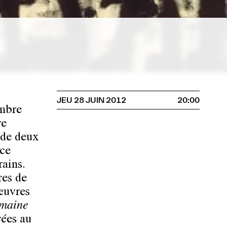
JEU 28 JUIN 2012
20:00
embre
re
 de deux
nce
rains.
res de
œuvres
maine
rées au