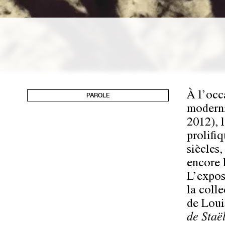
À l’occ
PAROLE
moderni
2012), 
prolifi
siècles,
encore 
L’expos
la coll
de Loui
de Staël