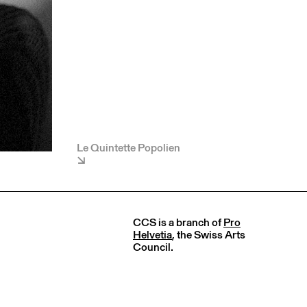
Le Quintette Popolien
CCS is a branch of
Pro
Helvetia
, the Swiss Arts
Council.