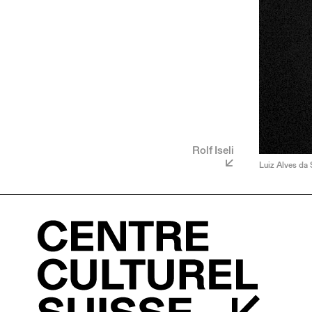
Rolf Iseli
Luiz Alves da 