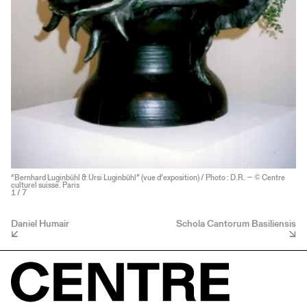
“Bernhard Luginbühl & Ursi Luginbühl” (vue d’exposition) / Photo : D.R. — © Centre
culturel suisse. Paris
1
/ 7
Daniel Humair
Schola Cantorum Basiliensis