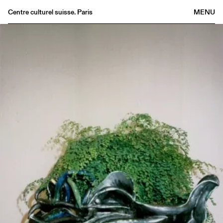
Centre culturel suisse. Paris
MENU
Agenda
Bookshop
Buvette
Archives
Medias
Publications
About
FR
/
EN