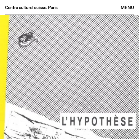
Centre culturel suisse. Paris
MENU
Agenda
Bookshop
Buvette
Archives
Medias
Publications
About
FR
/
EN