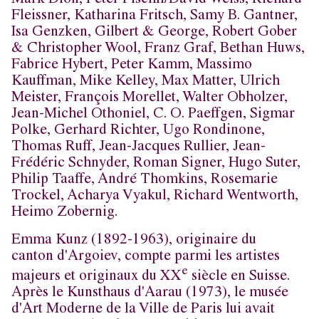
Mark Dion, Peter Fischli/David Weiss, Richard
Fleissner, Katharina Fritsch, Samy B. Gantner,
Isa Genzken, Gilbert & George, Robert Gober
& Christopher Wool, Franz Graf, Bethan Huws,
Fabrice Hybert, Peter Kamm, Massimo
Kauffman, Mike Kelley, Max Matter, Ulrich
Meister, François Morellet, Walter Obholzer,
Jean-Michel Othoniel, C. O. Paeffgen, Sigmar
Polke, Gerhard Richter, Ugo Rondinone,
Thomas Ruff, Jean-Jacques Rullier, Jean-
Frédéric Schnyder, Roman Signer, Hugo Suter,
Philip Taaffe, André Thomkins, Rosemarie
Trockel, Acharya Vyakul, Richard Wentworth,
Heimo Zobernig.
Emma Kunz (1892-1963), originaire du
canton d'Argoiev, compte parmi les artistes
e
majeurs et originaux du XX
siècle en Suisse.
Après le Kunsthaus d'Aarau (1973), le musée
d'Art Moderne de la Ville de Paris lui avait