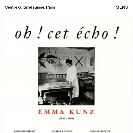
Centre culturel suisse. Paris
MENU
Agenda
Bookshop
Buvette
Archives
Medias
Publications
About
FR
/
EN