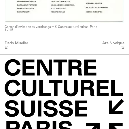
Carton d’invitation au vernissage — © Centre culturel suisse. Paris
1
/ 15
Dario Mueller
Ars Noviqua