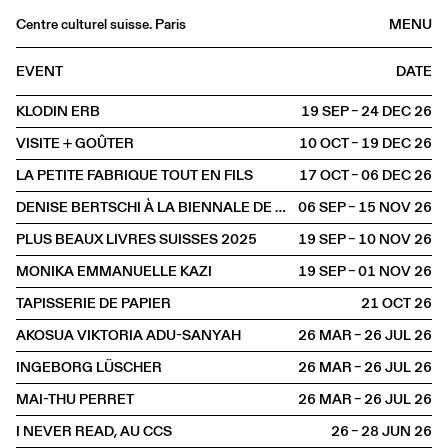
Centre culturel suisse. Paris
MENU
Agenda
EVENT
DATE
Bookshop
KLODIN ERB
19 SEP – 24 DEC
2026
Buvette
VISITE + GOÛTER
10 OCT – 19 DEC
2026
Archives
LA PETITE FABRIQUE TOUT EN FILS
17 OCT – 06 DEC
2026
Medias
DENISE BERTSCHI À LA BIENNALE DE GWANGJU 2026
06 SEP – 15 NOV
2026
Publications
PLUS BEAUX LIVRES SUISSES 2025
19 SEP – 10 NOV
2026
About
MONIKA EMMANUELLE KAZI
19 SEP – 01 NOV
2026
FR
/
EN
TAPISSERIE DE PAPIER
21 OCT
2026
EXHIBITION
Visual arts
AKOSUA VIKTORIA ADU-SANYAH
26 MAR – 26 JUL
2026
INGEBORG LÜSCHER
26 MAR – 26 JUL
2026
MAI-THU PERRET
26 MAR – 26 JUL
2026
I NEVER READ, AU CCS
26 – 28 JUN
2026