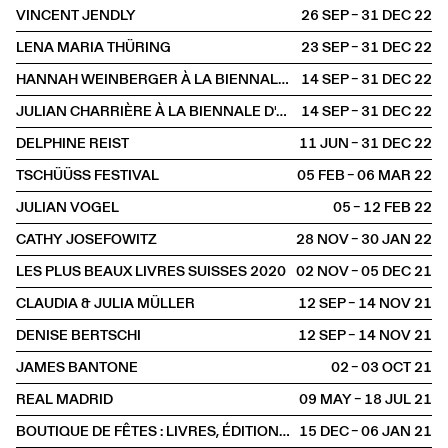
VINCENT JENDLY
26 SEP – 31 DEC
2022
LENA MARIA THÜRING
23 SEP – 31 DEC
2022
HANNAH WEINBERGER À LA BIENNALE D'ART CONTEMPORAIN DE LYON
14 SEP – 31 DEC
2022
JULIAN CHARRIÈRE À LA BIENNALE D'ART CONTEMPORAIN DE LYON
14 SEP – 31 DEC
2022
DELPHINE REIST
11 JUN – 31 DEC
2022
TSCHÜÜSS FESTIVAL
05 FEB – 06 MAR
2022
JULIAN VOGEL
05 – 12 FEB
2022
CATHY JOSEFOWITZ
28 NOV – 30 JAN
2022
LES PLUS BEAUX LIVRES SUISSES 2020
02 NOV – 05 DEC
2021
CLAUDIA & JULIA MÜLLER
12 SEP – 14 NOV
2021
DENISE BERTSCHI
12 SEP – 14 NOV
2021
JAMES BANTONE
02 – 03 OCT
2021
REAL MADRID
09 MAY – 18 JUL
2021
BOUTIQUE DE FÊTES : LIVRES, ÉDITIONS D'ARTISTES, AFFICHES SÉRIGRAPHIÉES
15 DEC – 06 JAN
2021