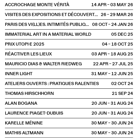
ACCROCHAGE MONTE VÉRITÀ
14 APR – 03 MAY
2026
VISITES DES EXPOSITIONS ET DÉCOUVERTE DU BÂTIMENT
26 – 29 MAR
2026
PARIS DES VI(LL)ES. INTIMITÉS PUBLIQUES
08 OCT – 24 JAN
2026
IMMATERIAL ART IN A MATERIAL WORLD
05 DEC
2025
PRIX UTOPI·E 2025
04 – 18 OCT
2025
RÉACTIVER LES LIEUX
03 APR – 18 AUG
2025
MAURICIO DIAS & WALTER RIEDWEG
22 APR – 27 JUL
2025
INNER LIGHT
31 MAY – 12 JUN
2025
ATELIERS OUVERTS : PRATIQUES RALENTIES
02 OCT
2024
THOMAS HIRSCHHORN
21 SEP
2024
ALAN BOGANA
20 JUN – 31 AUG
2024
LAURENCE PIAGET-DUBUIS
20 JUN – 31 AUG
2024
KARELLE MÉNINE
30 MAY – 30 JUN
2024
MATHIS ALTMANN
30 MAY – 30 JUN
2024