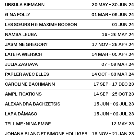
URSULA BIEMANN
30 MAY – 30 JUN
2024
GINA FOLLY
01 MAR – 09 JUN
2024
LES SŒURS H & MAXIME BODSON
01 JUN
2024
NAMSA LEUBA
16 – 26 MAY
2024
JASMINE GREGORY
17 NOV – 28 APR
2024
LATEFA WIERSCH
14 MAR – 05 APR
2024
JULIA ZASTAVA
07 – 09 MAR
2024
PARLER AVEC ELLES
14 OCT – 03 MAR
2024
CAROLINE BACHMANN
17 SEP – 17 DEC
2023
AMPLIFICATIONS
14 SEP – 25 OCT
2023
ALEXANDRA BACHZETSIS
15 JUN – 02 JUL
2023
LARA DÂMASO
15 JUN – 02 JUL
2023
TELL ME : NINA EMGE
13 MAY
2023
JOHANA BLANC ET SIMONE HOLLIGER
18 NOV – 21 JAN
2023