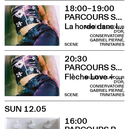
18:00–19:00
PARCOURS SUR LA COLLINE SAINTE-CROIX
La horde dans les pavés
MUSÉE DE LA COUR
D’OR,
CONSERVATOIRE
GABRIEL PIERNÉ,
SCENE
TRINITAIRES
20:30
PARCOURS SUR LA COLLINE SAINTE-CROIX
Flèche Love + Sami Galbi
MUSÉE DE LA COUR
D’OR,
CONSERVATOIRE
GABRIEL PIERNÉ,
SCENE
TRINITAIRES
SUN 12.05
16:00