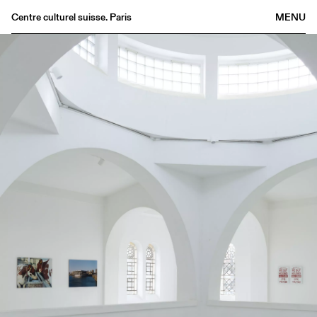
Centre culturel suisse. Paris
MENU
Agenda
Bookshop
Buvette
Archives
Medias
Publications
About
FR
/
EN