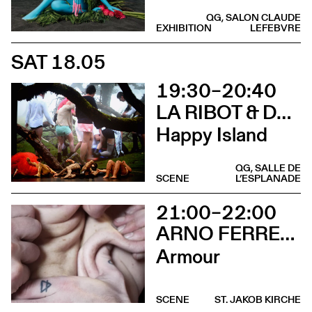
QG, SALON CLAUDE
EXHIBITION
LEFEBVRE
SAT 18.05
19:30–20:40
LA RIBOT & DANÇANDO COM A DIFERENÇA
Happy Island
QG, SALLE DE
SCENE
L’ESPLANADE
21:00–22:00
ARNO FERRERA & GILLES POLET
Armour
SCENE
ST. JAKOB KIRCHE