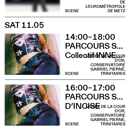
DE
L’EUROMÉTROPOLE
SCENE
DE METZ
SAT 11.05
14:00–18:00
PARCOURS SUR LA COLLINE SAINTE-CROIX
Collectif INNER LIGHT
MUSÉE DE LA COUR
D’OR,
CONSERVATOIRE
GABRIEL PIERNÉ,
SCENE
TRINITAIRES
16:00–17:00
PARCOURS SUR LA COLLINE SAINTE-CROIX
D’INCISE
MUSÉE DE LA COUR
D’OR,
CONSERVATOIRE
GABRIEL PIERNÉ,
SCENE
TRINITAIRES