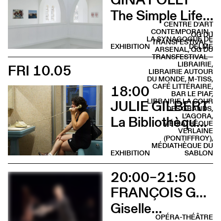
The Simple Life (Vernissage)
CENTRE D'ART
CONTEMPORAIN -
QG DU
LA SYNAGOGUE DE
TRANSFESTIVAL –
EXHIBITION
DELME
ARSENAL, QG DU
TRANSFESTIVAL –
LIBRAIRIE,
FRI 10.05
LIBRAIRIE AUTOUR
DU MONDE, M-TISS,
18:00
CAFÉ LITTÉRAIRE,
BAR LE PIAF,
LIBRAIRIE LA COUR
JULIE GILBERT
DES GRANDS,
L’AGORA,
La Bibliothèque sonore des femmes (Vernissage)
MÉDIATHÈQUE
VERLAINE
(PONTIFFROY),
MÉDIATHÈQUE DU
EXHIBITION
SABLON
20:00–21:50
FRANÇOIS GREMAUD & SAMANTHA VAN WISSEN
Giselle…
OPÉRA-THÉÂTRE