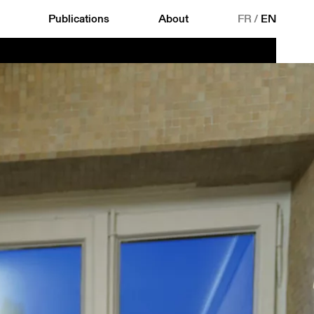
Publications
About
FR
/
EN