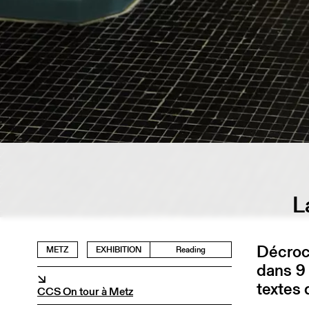
L
Décroch
METZ
EXHIBITION
Reading
dans 9 l
↘
textes 
CCS On tour à Metz