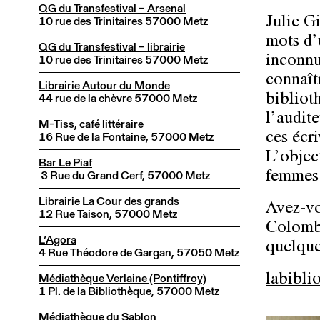
QG du Transfestival – Arsenal
10 rue des Trinitaires 57000 Metz
Julie Gi
mots d’
QG du Transfestival – librairie
10 rue des Trinitaires 57000 Metz
inconnu
connaîtr
Librairie Autour du Monde
44 rue de la chèvre 57000 Metz
bibliot
l’audite
M-Tiss, café littéraire
16 Rue de la Fontaine, 57000 Metz
ces écr
L’object
Bar Le Piaf
3 Rue du Grand Cerf, 57000 Metz
femmes d
Librairie La Cour des grands
Avez-vo
12 Rue Taison, 57000 Metz
Colomb,
L’Agora
quelque
4 Rue Théodore de Gargan, 57050 Metz
Médiathèque Verlaine (Pontiffroy)
labibli
1 Pl. de la Bibliothèque, 57000 Metz
Médiathèque du Sablon