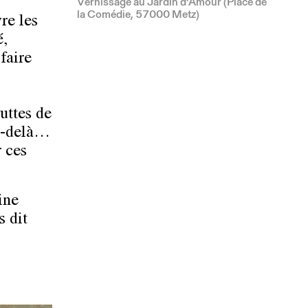
Vernissage au Jardin d’Amour (Place de
la Comédie, 57000 Metz)
re les
é,
faire
luttes de
au-delà…
r ces
ine
 dit