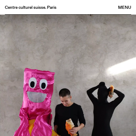
Centre culturel suisse. Paris
MENU
Agenda
Bookshop
Buvette
Archives
Medias
Publications
About
FR
/
EN