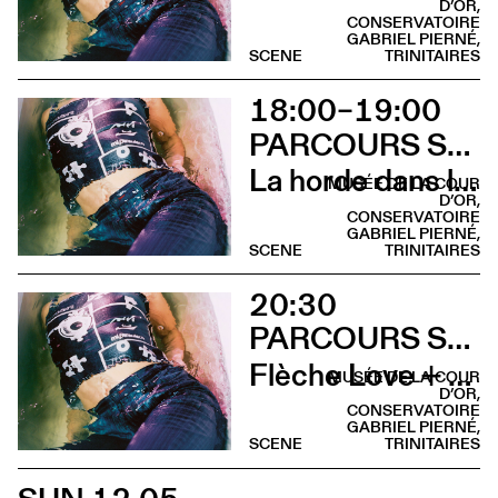
D’OR,
CONSERVATOIRE
GABRIEL PIERNÉ,
SCENE
TRINITAIRES
18:00–19:00
PARCOURS SUR LA COLLINE SAINTE-CROIX
La horde dans les pavés
MUSÉE DE LA COUR
D’OR,
CONSERVATOIRE
GABRIEL PIERNÉ,
SCENE
TRINITAIRES
20:30
PARCOURS SUR LA COLLINE SAINTE-CROIX
Flèche Love + Sami Galbi
MUSÉE DE LA COUR
D’OR,
CONSERVATOIRE
GABRIEL PIERNÉ,
SCENE
TRINITAIRES