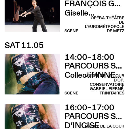
FRANÇOIS GREMAUD & SAMANTHA VAN WISSEN
Giselle…
OPÉRA-THÉÂTRE
DE
L’EUROMÉTROPOLE
SCENE
DE METZ
SAT 11.05
14:00–18:00
PARCOURS SUR LA COLLINE SAINTE-CROIX
Collectif INNER LIGHT
MUSÉE DE LA COUR
D’OR,
CONSERVATOIRE
GABRIEL PIERNÉ,
SCENE
TRINITAIRES
16:00–17:00
PARCOURS SUR LA COLLINE SAINTE-CROIX
D’INCISE
MUSÉE DE LA COUR