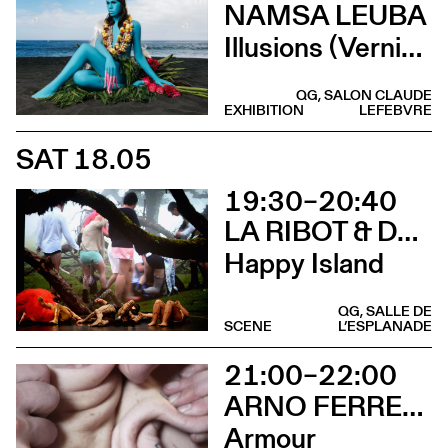
NAMSA LEUBA
Illusions (Vernissage)
QG, SALON CLAUDE
EXHIBITION
LEFEBVRE
SAT 18.05
19:30–20:40
LA RIBOT & DANÇANDO COM A DIFERENÇA
Happy Island
QG, SALLE DE
SCENE
L’ESPLANADE
21:00–22:00
ARNO FERRERA & GILLES POLET
Armour