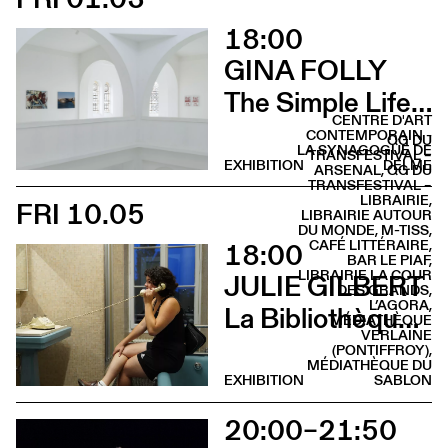
18:00
GINA FOLLY
The Simple Life (Vernissage)
CENTRE D'ART
CONTEMPORAIN -
QG DU
LA SYNAGOGUE DE
TRANSFESTIVAL –
EXHIBITION
DELME
ARSENAL, QG DU
TRANSFESTIVAL –
LIBRAIRIE,
FRI 10.05
LIBRAIRIE AUTOUR
DU MONDE, M-TISS,
18:00
CAFÉ LITTÉRAIRE,
BAR LE PIAF,
LIBRAIRIE LA COUR
JULIE GILBERT
DES GRANDS,
L’AGORA,
La Bibliothèque sonore des femmes (Vernissage)
MÉDIATHÈQUE
VERLAINE
(PONTIFFROY),
MÉDIATHÈQUE DU
EXHIBITION
SABLON
20:00–21:50