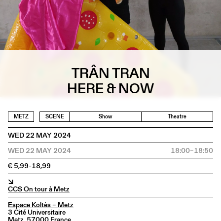
TRÂN TRAN
HERE & NOW
METZ
SCENE
Show
Theatre
WED 22 MAY 2024
WED 22 MAY 2024
18:00–18:50
€ 5,99-18,99
↘
CCS On tour à Metz
Espace Koltès – Metz
3 Cité Universitaire
Metz, 57000 France