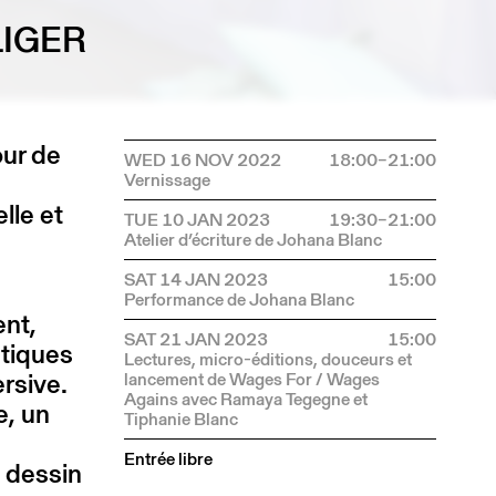
LIGER
our de
WED 16 NOV 2022
18:00–21:00
lle et
TUE 10 JAN 2023
19:30–21:00
SAT 14 JAN 2023
15:00
ent,
SAT 21 JAN 2023
15:00
stiques
ersive.
, un
.
Entrée libre
n dessin