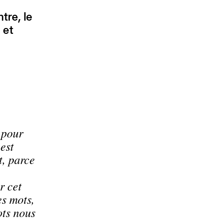
tre, le
 et
 pour
est
t, parce
r cet
es mots,
ots nous