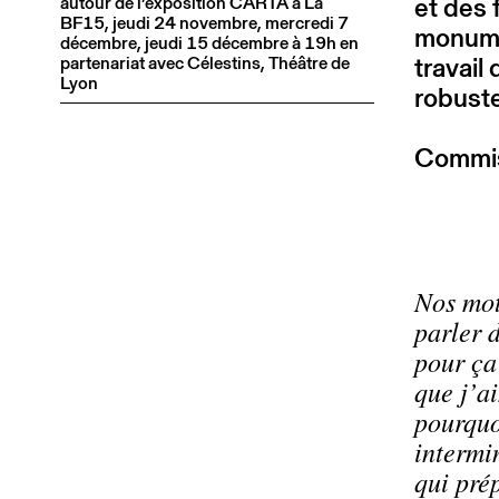
et des 
autour de l’exposition CARTA à La
BF15, jeudi 24 novembre, mercredi 7
monumen
décembre, jeudi 15 décembre à 19h en
travail 
partenariat avec Célestins, Théâtre de
Lyon
robuste
Commiss
Nos mot
parler 
pour ça
que j’ai
pourquo
intermi
qui pré