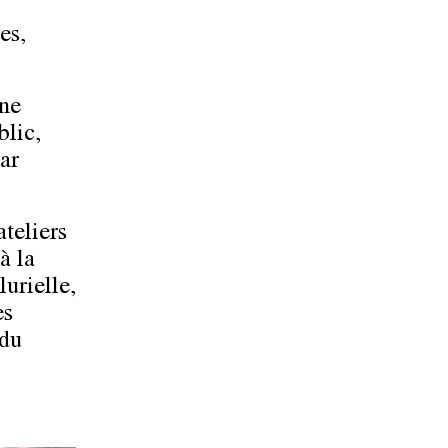
es,
ine
blic,
par
ateliers
à la
urielle,
es
 du