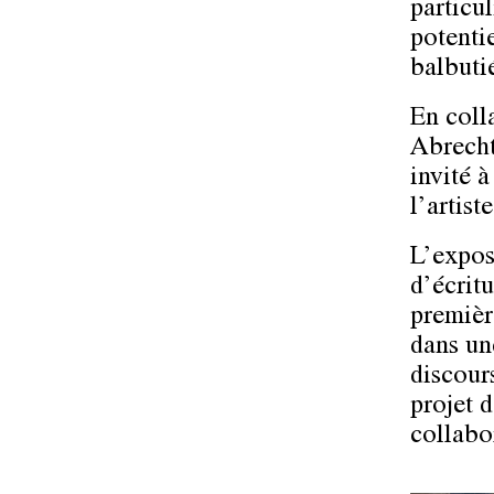
particu
potenti
balbutié
En coll
Abrecht
invité à
l’artiste
L’exposi
d’écritu
premièr
dans un
discours
projet 
collabo