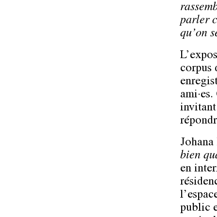
rassemb
parler 
qu’on s
L’expos
corpus 
enregist
ami·es.
invitant
répondr
Johana 
bien qu
en inter
résiden
l’espac
public e