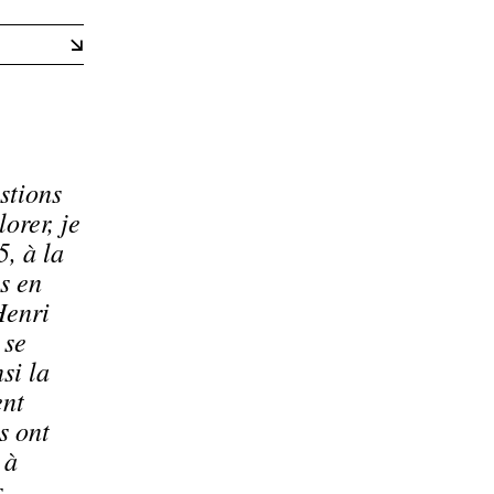
stions
orer, je
5, à la
s en
Henri
 se
si la
ent
s ont
 à