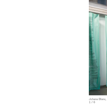
Johana Blanc,
1
/ 6