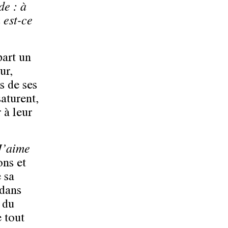
de : à
 est-ce
part un
ur,
s de ses
aturent,
r à leur
J’aime
ons et
 sa
 dans
 du
e tout