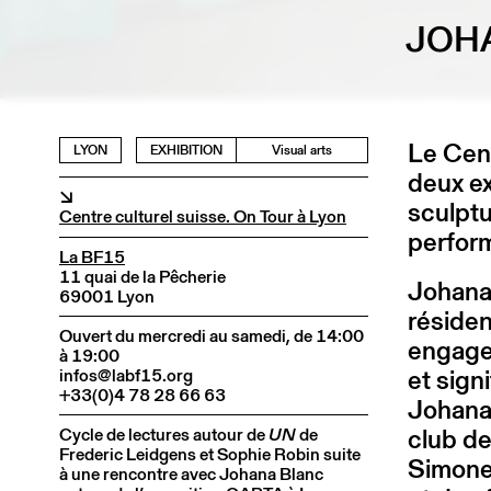
JOHA
Le Cent
LYON
EXHIBITION
Visual arts
deux ex
↘
sculptu
Centre culturel suisse. On Tour à Lyon
perform
La BF15
11 quai de la Pêcherie
Johana 
69001 Lyon
résiden
Ouvert du mercredi au samedi, de 14:00
engage
à 19:00
et sign
infos@labf15.org
+33(0)4 78 28 66 63
Johana
club de
Cycle de lectures autour de
UN
de
Frederic Leidgens et Sophie Robin suite
Simone 
à une rencontre avec Johana Blanc