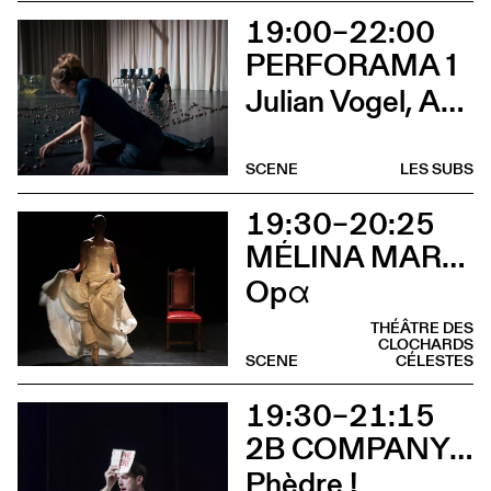
19:00–22:00
PERFORAMA 1
Julian Vogel, Aurélien Dougé, Igor Cardellini & Tomas Gonzalez
SCENE
LES SUBS
19:30–20:25
MÉLINA MARTIN
Opα
THÉÂTRE DES
CLOCHARDS
SCENE
CÉLESTES
19:30–21:15
2B COMPANY - FRANÇOIS GREMAUD
Phèdre !