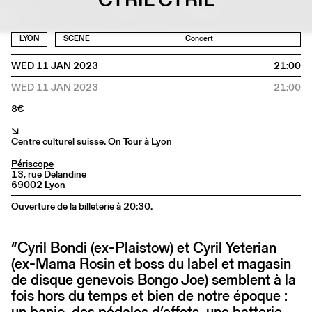
LYON
SCENE
Concert
WED 11 JAN 2023
21:00
WED 11 JAN 2023
21:00
8€
↘
Centre culturel suisse. On Tour à Lyon
Périscope
13, rue Delandine
69002 Lyon
Ouverture de la billeterie à 20:30.
“Cyril Bondi (ex-Plaistow) et Cyril Yeterian
(ex-Mama Rosin et boss du label et magasin
de disque genevois Bongo Joe) semblent à la
fois hors du temps et bien de notre époque :
un banjo, des pédales d’effets, une batterie