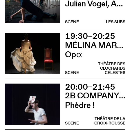
Julian Vogel, Aurélien Dougé, Igor Cardellini & Tomas Gonzalez
SCENE
LES SUBS
19:30–20:25
MÉLINA MARTIN
Opα
THÉÂTRE DES
CLOCHARDS
SCENE
CÉLESTES
20:00–21:45
2B COMPANY - FRANÇOIS GREMAUD
Phèdre !
THÉÂTRE DE LA
SCENE
CROIX-ROUSSE