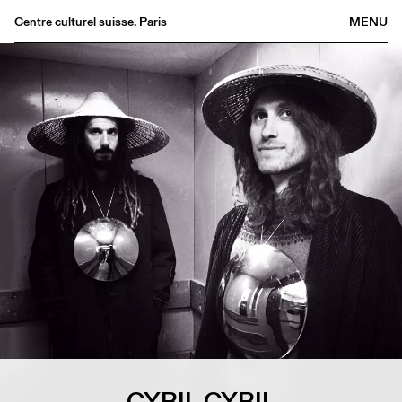
Centre culturel suisse. Paris
MENU
Agenda
Bookshop
Buvette
Archives
Medias
Publications
About
FR
/
EN
CYRIL CYRIL