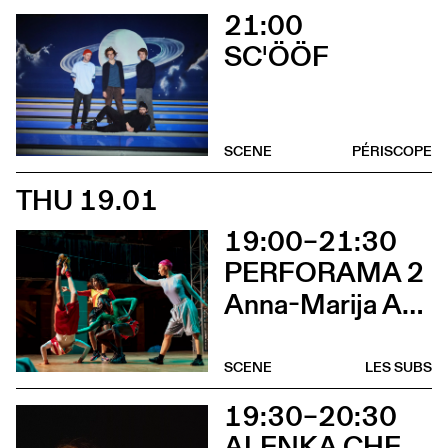
21:00
SC'ÖÖF
SCENE
PÉRISCOPE
THU 19.01
19:00–21:30
PERFORAMA 2
Anna-Marija Adomaityte & Gautier Teuscher, Marc Oosterhoff, Catol Teixeira, Ouinch Ouinch
SCENE
LES SUBS
19:30–20:30
ALENKA CHENUZ & AMÉLIE VIDON