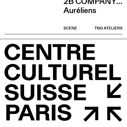
2B COMPANY - FRANÇOIS GREMAUD
Auréliens
SCENE
TNG ATELIERS