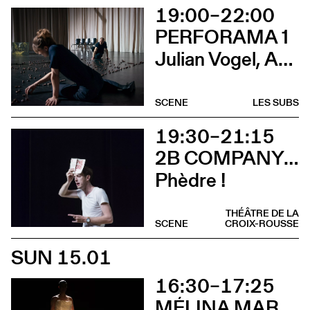
19:00–22:00
PERFORAMA 1
Julian Vogel, Aurélien Dougé, Igor Cardellini & Tomas Gonzalez
SCENE
LES SUBS
19:30–21:15
2B COMPANY - FRANÇOIS GREMAUD
Phèdre !
THÉÂTRE DE LA
SCENE
CROIX-ROUSSE
SUN 15.01
16:30–17:25
MÉLINA MARTIN