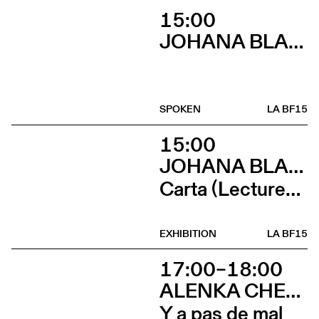
15:00
JOHANA BLANC
SPOKEN
LA BF15
15:00
JOHANA BLANC ET SIMONE HOLLIGER
Carta (Lectures, micro-éditions, douceurs et lancement de Wages For / Wages Agains avec Ramaya Tegegne et Tiphanie Blanc)
EXHIBITION
LA BF15
17:00–18:00
ALENKA CHENUZ & AMÉLIE VIDON
Y a pas de mal