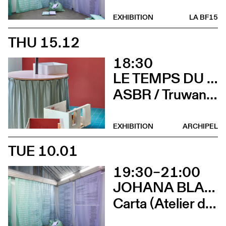
EXHIBITION
LA BF15
THU 15.12
18:30
LE TEMPS DU DÉTAIL. EXTRAITS D’ARCHITECTURE SUISSE CONTEMPORAINE
ASBR / Truwant + Rodet +, Boltshauser Architekten AG, Buol & Zünd, COCI, Wilfried Dechau, Rahbaran Hürzeler Architects, Rapin Saiz Architectes (Vernissage)
EXHIBITION
ARCHIPEL
TUE 10.01
19:30–21:00
JOHANA BLANC ET SIMONE HOLLIGER
Carta (Atelier d’écriture de Johana Blanc)