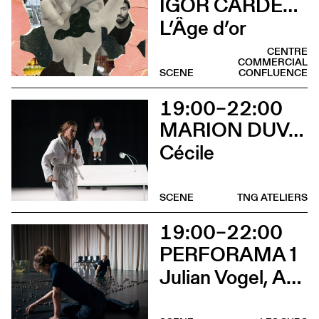
IGOR CARDELLINI & TOMAS GONZALEZ
L’Âge d’or
CENTRE
COMMERCIAL
SCENE
CONFLUENCE
19:00–22:00
MARION DUVAL - CHRIS CADILLAC
Cécile
SCENE
TNG ATELIERS
19:00–22:00
PERFORAMA 1
Julian Vogel, Aurélien Dougé, Igor Cardellini & Tomas Gonzalez