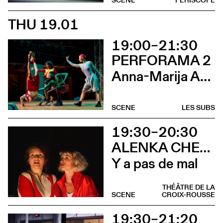
THU 19.01
19:00–21:30
PERFORAMA 2
Anna-Marija Adomaityte & Gautier Teuscher, Marc Oosterhoff, Catol Teixeira, Ouinch Ouinch
SCENE
LES SUBS
19:30–20:30
ALENKA CHENUZ & AMÉLIE VIDON
Y a pas de mal
THÉÂTRE DE LA
SCENE
CROIX-ROUSSE
19:30–21:20