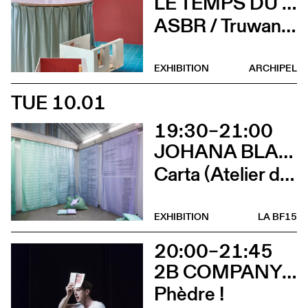
LE TEMPS DU DÉTAIL. EXTRAITS D’ARCHITECTURE SUISSE CONTEMPORAINE
ASBR / Truwant + Rodet +, Boltshauser Architekten AG, Buol & Zünd, COCI, Wilfried Dechau, Rahbaran Hürzeler Architects, Rapin Saiz Architectes (Vernissage)
EXHIBITION
ARCHIPEL
TUE 10.01
19:30–21:00
JOHANA BLANC ET SIMONE HOLLIGER
Carta (Atelier d’écriture de Johana Blanc)
EXHIBITION
LA BF15
20:00–21:45
2B COMPANY - FRANÇOIS GREMAUD
Phèdre !