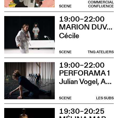
COMMERCIAL
SCENE
CONFLUENCE
19:00–22:00
MARION DUVAL - CHRIS CADILLAC
Cécile
SCENE
TNG ATELIERS
19:00–22:00
PERFORAMA 1
Julian Vogel, Aurélien Dougé, Igor Cardellini & Tomas Gonzalez
SCENE
LES SUBS
19:30–20:25