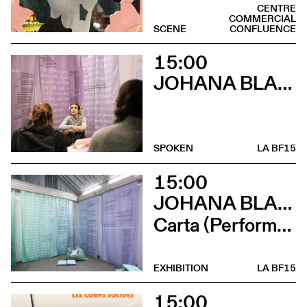
CENTRE
COMMERCIAL
SCENE
CONFLUENCE
15:00
JOHANA BLANC
SPOKEN
LA BF15
15:00
JOHANA BLANC ET SIMONE HOLLIGER
Carta (Performance de Johana Blanc)
EXHIBITION
LA BF15
15:00