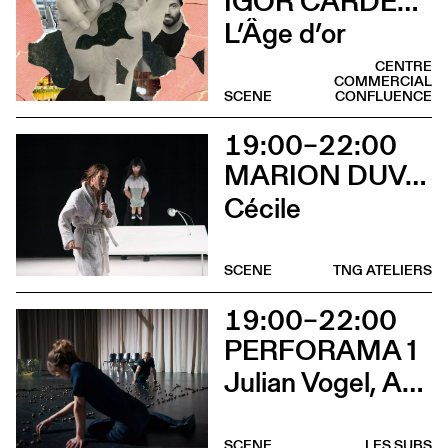
IGOR CARDELLINI & TOMAS GONZALEZ
L’Âge d’or
CENTRE
COMMERCIAL
SCENE
CONFLUENCE
19:00–22:00
MARION DUVAL - CHRIS CADILLAC
Cécile
SCENE
TNG ATELIERS
19:00–22:00
PERFORAMA 1
Julian Vogel, Aurélien Dougé, Igor Cardellini & Tomas Gonzalez
SCENE
LES SUBS