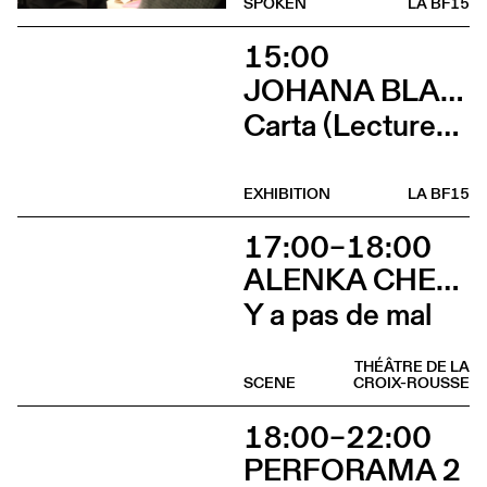
SPOKEN
LA BF15
15:00
JOHANA BLANC ET SIMONE HOLLIGER
Carta (Lectures, micro-éditions, douceurs et lancement de Wages For / Wages Agains avec Ramaya Tegegne et Tiphanie Blanc)
EXHIBITION
LA BF15
17:00–18:00
ALENKA CHENUZ & AMÉLIE VIDON
Y a pas de mal
THÉÂTRE DE LA
SCENE
CROIX-ROUSSE
18:00–22:00
PERFORAMA 2