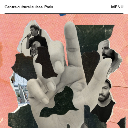
Centre culturel suisse. Paris
MENU
Agenda
Bookshop
Buvette
Archives
Medias
Publications
About
FR
/
EN