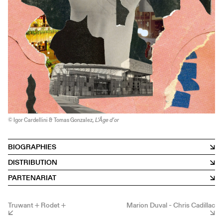
© Igor Cardellini & Tomas Gonzalez,
L’Âge d’or
BIOGRAPHIES
DISTRIBUTION
PARTENARIAT
Truwant + Rodet +
Marion Duval - Chris Cadillac