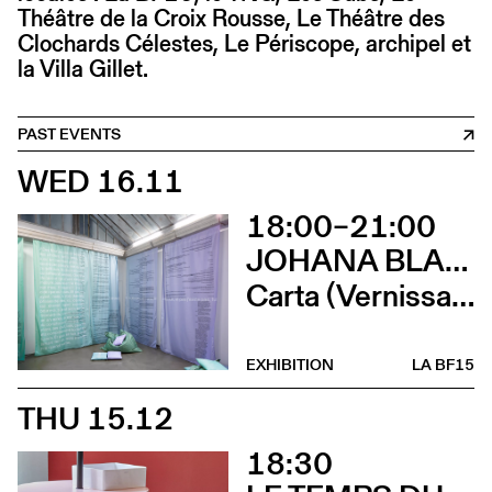
Théâtre de la Croix Rousse, Le Théâtre des
Clochards Célestes, Le Périscope, archipel et
la Villa Gillet.
PAST EVENTS
WED 16.11
18:00–21:00
JOHANA BLANC ET SIMONE HOLLIGER
Carta (Vernissage)
EXHIBITION
LA BF15
THU 15.12
18:30