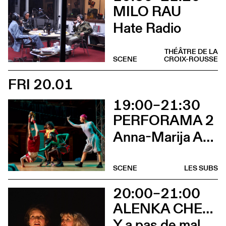
MILO RAU
Hate Radio
THÉÂTRE DE LA
SCENE
CROIX-ROUSSE
FRI 20.01
19:00–21:30
PERFORAMA 2
Anna-Marija Adomaityte & Gautier Teuscher, Marc Oosterhoff, Catol Teixeira, Ouinch Ouinch
SCENE
LES SUBS
20:00–21:00
ALENKA CHENUZ & AMÉLIE VIDON
Y a pas de mal