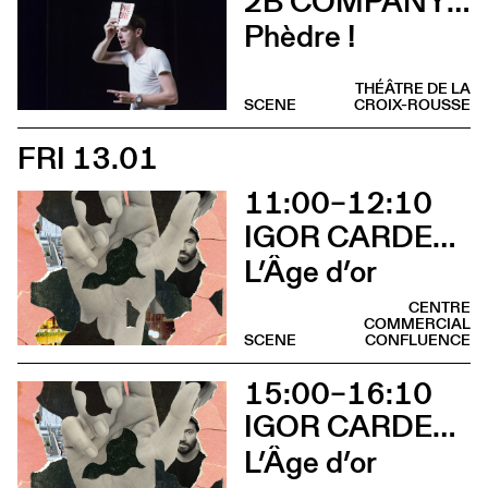
2B COMPANY - FRANÇOIS GREMAUD
Phèdre !
THÉÂTRE DE LA
SCENE
CROIX-ROUSSE
FRI 13.01
11:00–12:10
IGOR CARDELLINI & TOMAS GONZALEZ
L’Âge d’or
CENTRE
COMMERCIAL
SCENE
CONFLUENCE
15:00–16:10
IGOR CARDELLINI & TOMAS GONZALEZ
L’Âge d’or