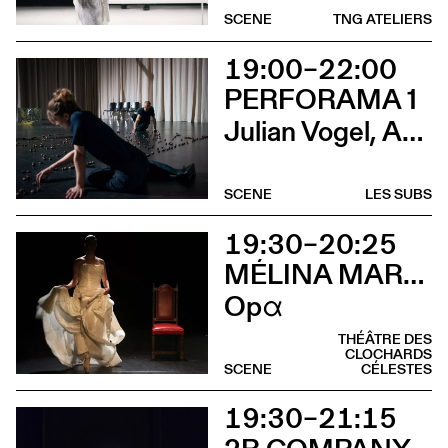
SCENE
TNG ATELIERS
19:00–22:00
PERFORAMA 1
Julian Vogel, Aurélien Dougé, Igor Cardellini & Tomas Gonzalez
SCENE
LES SUBS
19:30–20:25
MÉLINA MARTIN
Opα
THÉÂTRE DES
CLOCHARDS
SCENE
CÉLESTES
19:30–21:15