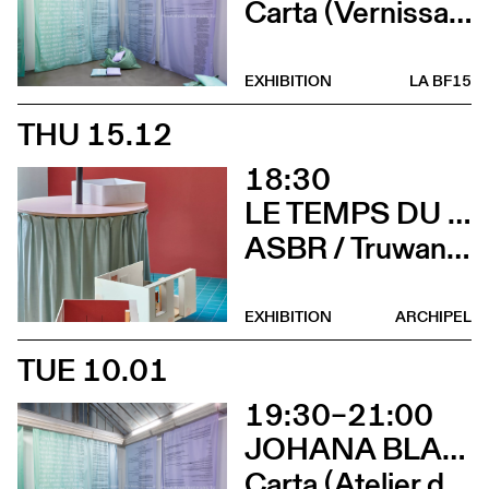
Carta (Vernissage)
EXHIBITION
LA BF15
THU 15.12
18:30
LE TEMPS DU DÉTAIL. EXTRAITS D’ARCHITECTURE SUISSE CONTEMPORAINE
ASBR / Truwant + Rodet +, Boltshauser Architekten AG, Buol & Zünd, COCI, Wilfried Dechau, Rahbaran Hürzeler Architects, Rapin Saiz Architectes (Vernissage)
EXHIBITION
ARCHIPEL
TUE 10.01
19:30–21:00
JOHANA BLANC ET SIMONE HOLLIGER
Carta (Atelier d’écriture de Johana Blanc)