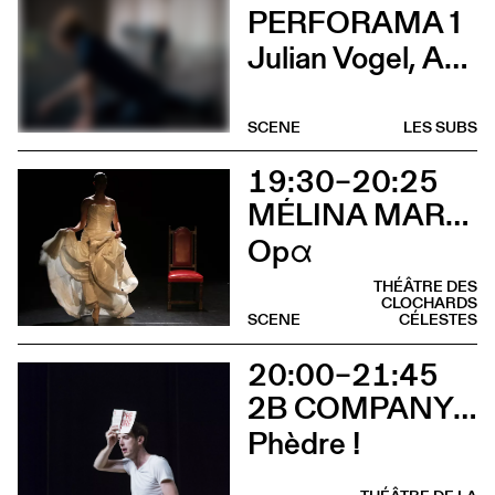
PERFORAMA 1
Julian Vogel, Aurélien Dougé, Igor Cardellini & Tomas Gonzalez
SCENE
LES SUBS
19:30–20:25
MÉLINA MARTIN
Opα
THÉÂTRE DES
CLOCHARDS
SCENE
CÉLESTES
20:00–21:45
2B COMPANY - FRANÇOIS GREMAUD
Phèdre !