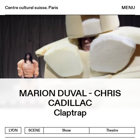
Centre culturel suisse. Paris
MENU
Agenda
Bookshop
Buvette
Archives
Medias
Publications
About
FR
/
EN
MARION DUVAL - CHRIS
CADILLAC
Claptrap
LYON
SCENE
Show
Theatre