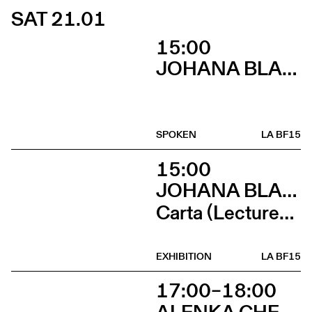
SAT 21.01
15:00
JOHANA BLANC
SPOKEN
LA BF15
15:00
JOHANA BLANC ET SIMONE HOLLIGER
Carta (Lectures, micro-éditions, douceurs et lancement de Wages For / Wages Agains avec Ramaya Tegegne et Tiphanie Blanc)
EXHIBITION
LA BF15
17:00–18:00
ALENKA CHENUZ & AMÉLIE VIDON