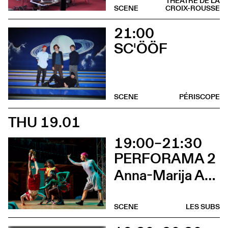
THÉÂTRE DE LA
SCENE
CROIX-ROUSSE
21:00
SC'ÖÖF
SCENE
PÉRISCOPE
THU 19.01
19:00–21:30
PERFORAMA 2
Anna-Marija Adomaityte & Gautier Teuscher, Marc Oosterhoff, Catol Teixeira, Ouinch Ouinch
SCENE
LES SUBS