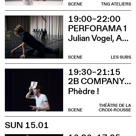
SCENE
TNG ATELIERS
19:00–22:00
PERFORAMA 1
Julian Vogel, Aurélien Dougé, Igor Cardellini & Tomas Gonzalez
SCENE
LES SUBS
19:30–21:15
2B COMPANY - FRANÇOIS GREMAUD
Phèdre !
THÉÂTRE DE LA
SCENE
CROIX-ROUSSE
SUN 15.01