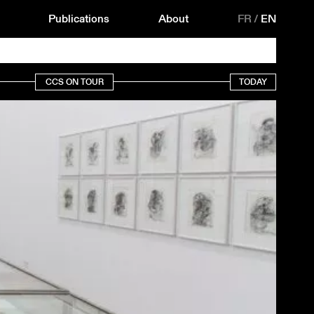
Publications
About
FR
/
EN
CCS ON TOUR
TODAY