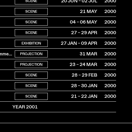
20 JUN – 02 JUL
2000
SCENE
21 MAY
2000
SCENE
04 – 06 MAY
2000
SCENE
27 – 29 APR
2000
SCENE
27 JAN – 09 APR
2000
EXHIBITION
Debout ! Une histoire du mouvement de Libération des femmes.1970-1980
31 MAR
2000
PROJECTION
23 – 24 MAR
2000
PROJECTION
28 – 29 FEB
2000
SCENE
28 – 30 JAN
2000
SCENE
21 – 22 JAN
2000
SCENE
YEAR 2001