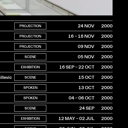
24 NOV
2000
PROJECTION
16 – 18 NOV
2000
PROJECTION
09 NOV
2000
PROJECTION
05 NOV
2000
SCENE
16 SEP – 22 OCT
2000
EXHIBITION
llevic
15 OCT
2000
SCENE
13 OCT
2000
SPOKEN
04 – 06 OCT
2000
SPOKEN
24 SEP
2000
SCENE
12 MAY – 02 JUL
2000
EXHIBITION