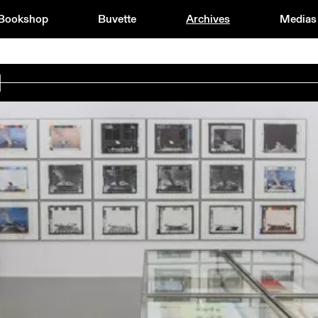
Bookshop
Buvette
Archives
Medias
IANI MOTTI, AYTEN MUTLU SARAY & DANIEL SCHWEIZER
2003
2004