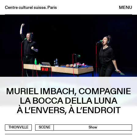
Centre culturel suisse. Paris
MENU
Agenda
Bookshop
Buvette
Archives
Medias
Publications
About
MURIEL IMBACH, COMPAGNIE
FR
/
EN
LA BOCCA DELLA LUNA
À L’ENVERS, À L’ENDROIT
THIONVILLE
SCENE
Show