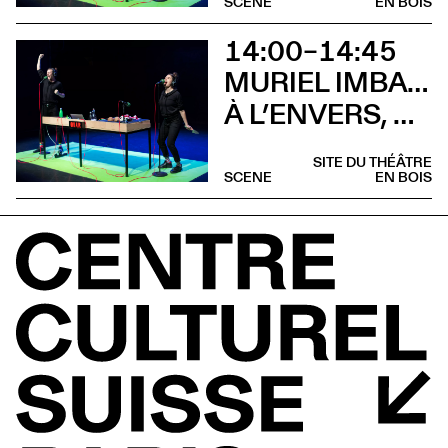
SCENE
EN BOIS
14:00–14:45
MURIEL IMBACH, COMPAGNIE LA BOCCA DELLA LUNA
À L’ENVERS, À L’ENDROIT (Sieste musicale)
SITE DU THÉÂTRE
SCENE
EN BOIS