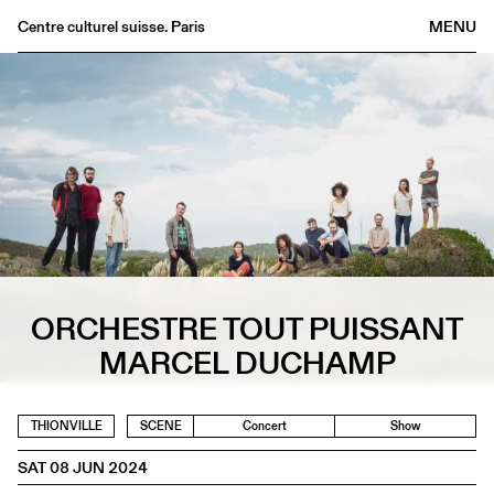
Centre culturel suisse. Paris
MENU
Agenda
Bookshop
Buvette
Archives
Medias
Publications
About
FR
/
EN
ORCHESTRE TOUT PUISSANT
MARCEL DUCHAMP
THIONVILLE
SCENE
Concert
Show
SAT 08 JUN 2024