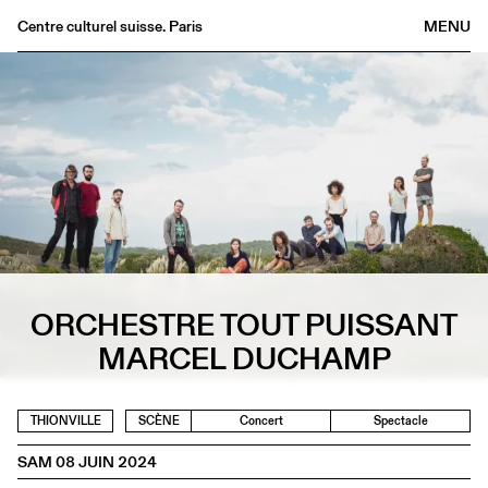
Centre culturel suisse. Paris
MENU
Agenda
Librairie
Buvette
Archives
Médiathèque
Éditions
Informations
FR
/
EN
ORCHESTRE TOUT PUISSANT
MARCEL DUCHAMP
THIONVILLE
SCÈNE
Concert
Spectacle
SAM 08 JUIN 2024