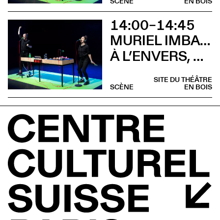
SCÈNE
EN BOIS
14:00–14:45
MURIEL IMBACH, COMPAGNIE LA BOCCA DELLA LUNA
À L’ENVERS, À L’ENDROIT (Sieste musicale)
SITE DU THÉÂTRE
SCÈNE
EN BOIS