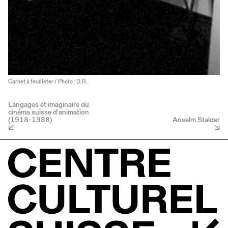
Carnet à feuilleter / Photo : D.R.
Langages et imaginaire du
cinéma suisse d'animation
(1918-1988)
Anselm Stalder