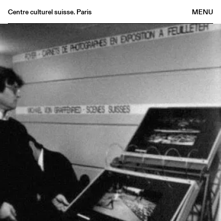
Centre culturel suisse. Paris
MENU
Agenda
Bookshop
Buvette
Archives
Medias
Publications
About
FR
/
EN