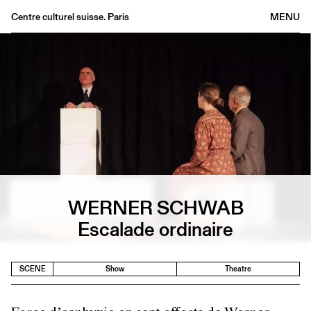
Centre culturel suisse. Paris
MENU
Agenda
Bookshop
Buvette
Archives
Medias
Publications
About
FR
/
EN
WERNER SCHWAB
Escalade ordinaire
SCENE
Show
Theatre