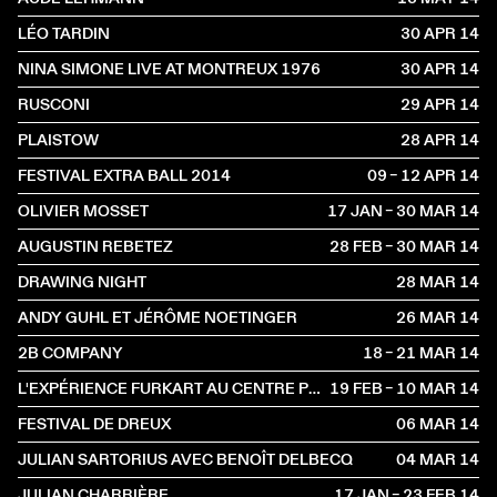
LÉO TARDIN
30 APR
2014
NINA SIMONE LIVE AT MONTREUX 1976
30 APR
2014
RUSCONI
29 APR
2014
PLAISTOW
28 APR
2014
FESTIVAL EXTRA BALL 2014
09 – 12 APR
2014
OLIVIER MOSSET
17 JAN – 30 MAR
2014
AUGUSTIN REBETEZ
28 FEB – 30 MAR
2014
DRAWING NIGHT
28 MAR
2014
ANDY GUHL ET JÉRÔME NOETINGER
26 MAR
2014
2B COMPANY
18 – 21 MAR
2014
L'EXPÉRIENCE FURKART AU CENTRE POMPIDOU
19 FEB – 10 MAR
2014
FESTIVAL DE DREUX
06 MAR
2014
JULIAN SARTORIUS AVEC BENOÎT DELBECQ
04 MAR
2014
JULIAN CHARRIÈRE
17 JAN – 23 FEB
2014