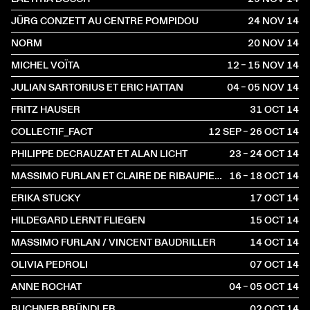
JÜRG CONZETT AU CENTRE POMPIDOU
24 NOV
2014
NORM
20 NOV
2014
MICHEL VOÏTA
12 – 15 NOV
2014
JULIAN SARTORIUS ET ERIC HATTAN
04 – 05 NOV
2014
FRITZ HAUSER
31 OCT
2014
COLLECTIF_FACT
12 SEP – 26 OCT
2014
PHILIPPE DECRAUZAT ET ALAN LICHT
23 – 24 OCT
2014
MASSIMO FURLAN ET CLAIRE DE RIBAUPIERRE AU TCI
16 – 18 OCT
2014
ERIKA STUCKY
17 OCT
2014
HILDEGARD LERNT FLIEGEN
15 OCT
2014
MASSIMO FURLAN / VINCENT BAUDRILLER
14 OCT
2014
OLIVIA PEDROLI
07 OCT
2014
ANNE ROCHAT
04 – 05 OCT
2014
BUCHNER BRÜNDLER
02 OCT
2014