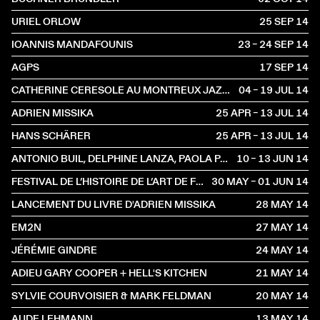
URIEL ORLOW
25 SEP
2014
IOANNIS MANDAFOUNIS
23 – 24 SEP
2014
AGPS
17 SEP
2014
CATHERINE CERESOLE AU MONTREUX JAZZ FESTIVAL
04 – 19 JUL
2014
ADRIEN MISSIKA
25 APR – 13 JUL
2014
HANS SCHÄRER
25 APR – 13 JUL
2014
ANTONIO BUIL, DELPHINE LANZA, PAOLA PAGANI ET DORIAN ROSSEL
10 – 13 JUN
2014
FESTIVAL DE L’HISTOIRE DE L’ART DE FONTAINEBLEAU
30 MAY – 01 JUN
2014
LANCEMENT DU LIVRE D'ADRIEN MISSIKA
28 MAY
2014
EM2N
27 MAY
2014
JÉRÉMIE GINDRE
24 MAY
2014
ADIEU GARY COOPER + HELL'S KITCHEN
21 MAY
2014
SYLVIE COURVOISIER & MARK FELDMAN
20 MAY
2014
AUDE LEHMANN
13 MAY
2014