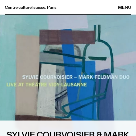
Centre culturel suisse. Paris
MENU
Agenda
Bookshop
Buvette
Archives
Medias
Publications
About
FR
/
EN
SYLVIE COURVOISIER & MARK