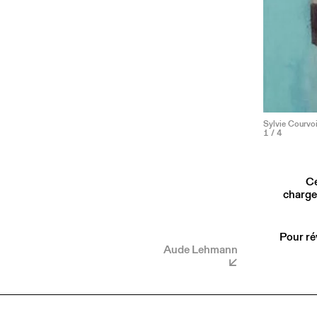
Sylvie Courvoi
1
/ 4
Ce
charge
Pour ré
Aude Lehmann