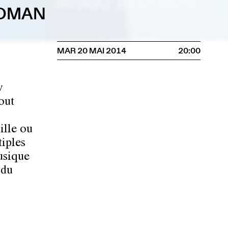
LDMAN
MAR 20 MAI 2014
20:00
w
out
ille ou
tiples
musique
 du