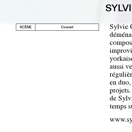
SYLV
Sylvie 
SCÈNE
Concert
déménag
composi
improvi
yorkais
aussi v
réguliè
en duo,
projets
de Sylv
temps s
www.sy