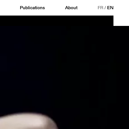
Publications
About
FR
/
EN