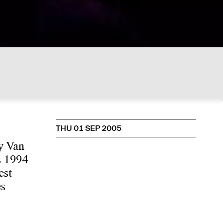
THU 01 SEP 2005
y Van
s 1994
est
es