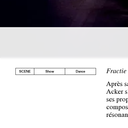
Fracti
SCENE
Show
Dance
Après s
Acker s
ses pro
composé
résonan