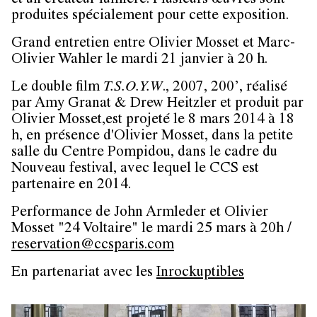
et un créateur lumière. Plusieurs œuvres sont
produites spécialement pour cette exposition.
Grand entretien entre Olivier Mosset et Marc-
Olivier Wahler le
mardi 21 janvier à 20 h
.
Le double film
T.S.O.Y.W
., 2007, 200’, réalisé
par Amy Granat & Drew Heitzler et produit par
Olivier Mosset,est projeté le
8 mars 2014 à 18
h
, en présence d'Olivier Mosset, dans la petite
salle du Centre Pompidou, dans le cadre du
Nouveau festival, avec lequel le CCS est
partenaire en 2014.
Performance de John Armleder et Olivier
Mosset "24 Voltaire" le
mardi 25 mars à 20h
/
reservation@ccsparis.com
En partenariat avec les
Inrockuptibles