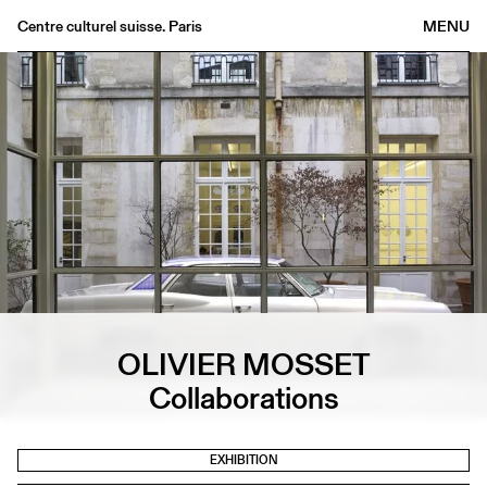
Centre culturel suisse. Paris
MENU
Agenda
Bookshop
Buvette
Archives
Medias
Publications
About
FR
/
EN
OLIVIER MOSSET
Collaborations
EXHIBITION