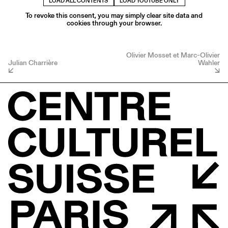
LOAD ALL CONTENTS
LOAD YOUTUBE ONLY
To revoke this consent, you may simply clear site data and
cookies through your browser.
Olivier Mosset et Marc-Olivier
Julian Charrière
Wahler