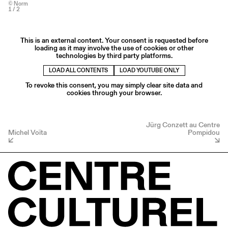
© Norm
1
/ 2
This is an external content. Your consent is requested before
loading as it may involve the use of cookies or other
technologies by third party platforms.
LOAD ALL CONTENTS
LOAD YOUTUBE ONLY
To revoke this consent, you may simply clear site data and
cookies through your browser.
Jürg Conzett au Centre
Michel Voïta
Pompidou