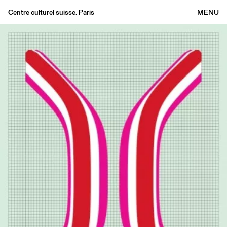
Centre culturel suisse. Paris
MENU
Agenda
Bookshop
Buvette
Archives
Medias
Publications
About
FR
/
EN