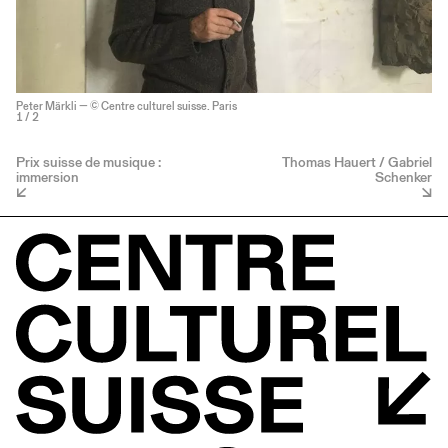
Peter Märkli — © Centre culturel suisse. Paris
1
/ 2
Prix suisse de musique :
Thomas Hauert / Gabriel
immersion
Schenker