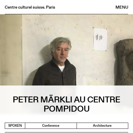
Centre culturel suisse. Paris
MENU
Agenda
Bookshop
Buvette
Archives
Medias
Publications
About
FR
/
EN
PETER MÄRKLI AU CENTRE
POMPIDOU
SPOKEN
Conference
Architecture