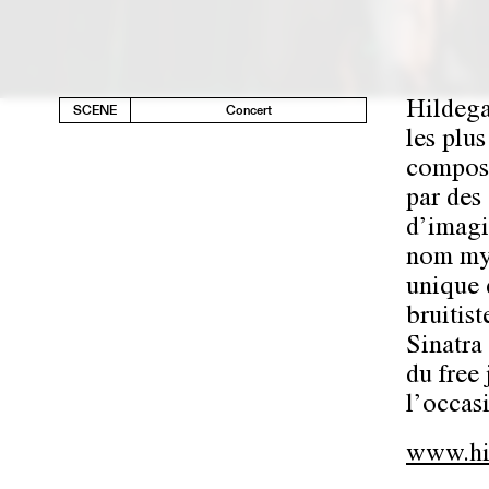
Hildega
SCENE
Concert
les plus
composi
par des
d’imagi
nom mys
unique 
bruitis
Sinatra 
du free
l’occas
www.hil