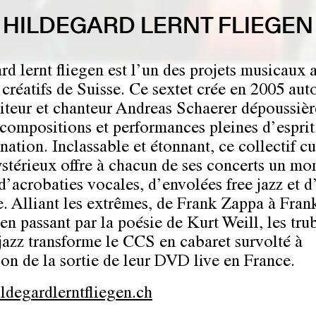
HILDEGARD LERNT FLIEGEN
rd lernt fliegen est l’un des projets musicaux 
 créatifs de Suisse. Ce sextet crée en 2005 aut
teur et chanteur Andreas Schaerer dépoussière
 compositions et performances pleines d’esprit
nation. Inclassable et étonnant, ce collectif cu
térieux offre à chacun de ses concerts un m
d’acrobaties vocales, d’envolées free jazz et d
te. Alliant les extrêmes, de Frank Zappa à Fran
en passant par la poésie de Kurt Weill, les tru
 jazz transforme le CCS en cabaret survolté à
ion de la sortie de leur DVD live en France.
degardlerntfliegen.ch