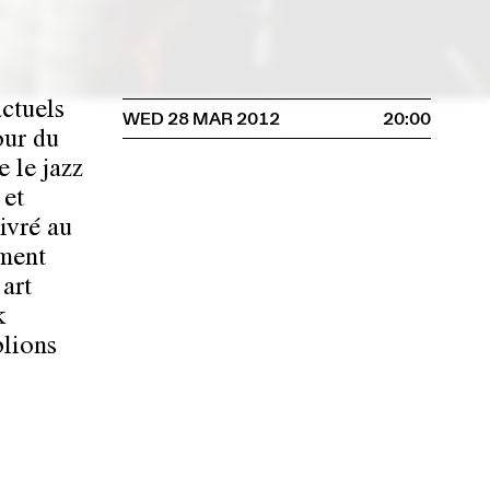
actuels
WED 28 MAR 2012
20:00
our du
 le jazz
 et
ivré au
oment
’art
k
blions