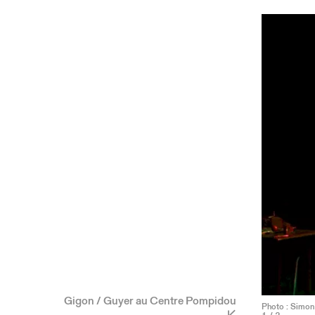
Gigon / Guyer au Centre Pompidou
Photo : Simon 