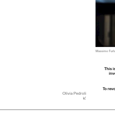
Massimo Furla
This i
inv
To revo
Olivia Pedroli