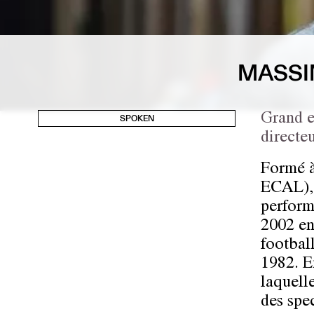
MASSI
Grand e
SPOKEN
directe
Formé à
ECAL), 
perform
2002 en 
football
1982. E
laquell
des spe