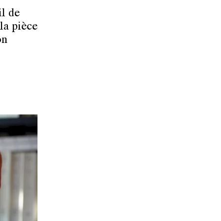
il de
la pièce
on