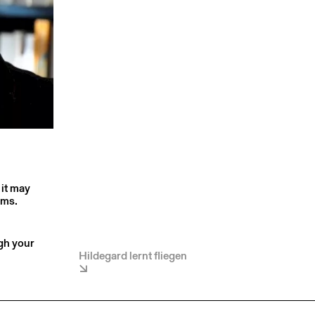
 it may
rms.
ugh your
Hildegard lernt fliegen