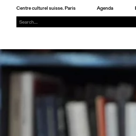
Grand entretien entre Massimo Furlan et Vincent Baudriller, dir
scénographie, puis la performance, domaine dans lequel il se fai
Centre culturel suisse. Paris
Agenda
Lausanne. Formé à l'École des Beaux-Arts de Lausanne (actuelle 
rejouant…">