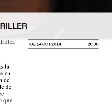
RILLER
riller,
TUE 14 OCT 2014
20:00
e
s la
re en
in de
de de
ec
lo que