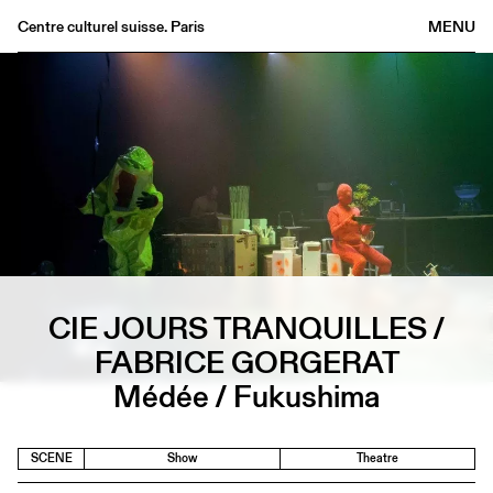
Centre culturel suisse. Paris
MENU
Agenda
Bookshop
Buvette
Archives
Medias
Publications
About
CIE JOURS TRANQUILLES /
FR
/
EN
FABRICE GORGERAT
Médée / Fukushima
SCENE
Show
Theatre