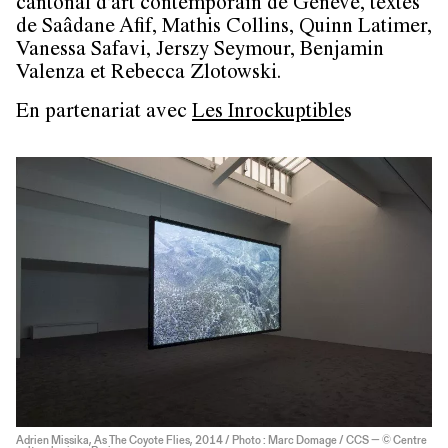
cantonal d'art contemporain de Genève, textes
de Saâdane Afif, Mathis Collins, Quinn Latimer,
Vanessa Safavi, Jerszy Seymour, Benjamin
Valenza et Rebecca Zlotowski.
En partenariat avec
Les Inrockuptible
s
Adrien Missika, As The Coyote Flies, 2014 / Photo : Marc Domage / CCS — © Centre