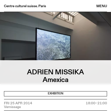
Centre culturel suisse. Paris
MENU
Agenda
Bookshop
Buvette
Archives
Medias
Publications
About
ADRIEN MISSIKA
FR
/
EN
Amexica
EXHIBITION
FRI 25 APR 2014
18:00–21:00