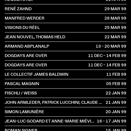
RENÉ ZAHND
29 MAR
1999
MANFRED WERDER
28 MAR
1999
VISIONS DU RÉEL
25 MAR
1999
JEAN NOUVEL, THOMAS HELD
22 MAR
1999
ARMAND ABPLANALP
13 – 20 MAR
1999
DOGDAYS ARE OVER
11 DEC – 14 FEB
1999
DOGDAYS ARE OVER
11 DEC – 14 FEB
1999
LE COLLECTIF JAMES BALDWIN
11 FEB
1999
PASCAL MAGNIN
05 FEB
1999
FISCHLI / WEISS
22 JAN
1999
JOHN ARMLEDER, PATRICK LUCCHINI, CLAUDE RYCHNER
21 JAN
1999
SIMON LAMUNIÈRE
20 JAN
1999
JEAN-LUC GODARD ET ANNE-MARIE MIÉVILLE
16 – 17 JAN
1999
ROMAN SIGNER
15 JAN
1999