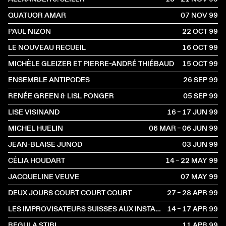
QUATUOR AMAR
07 NOV
1999
PAUL NIZON
22 OCT
1999
LE NOUVEAU RECUEIL
16 OCT
1999
MICHÈLE GLEIZER ET PIERRE-ANDRÉ THIÉBAUD
15 OCT
1999
ENSEMBLE ANTIPODES
26 SEP
1999
RENÉE GREEN & LISL PONGER
05 SEP
1999
LISE VISINAND
16 – 17 JUN
1999
MICHEL HUELIN
06 MAR – 06 JUN
1999
JEAN-BLAISE JUNOD
03 JUN
1999
CÉLIA HOUDART
14 – 22 MAY
1999
JACQUELINE VEUVE
07 MAY
1999
DEUX JOURS COURT COURT COURT
27 – 28 APR
1999
LES IMPROVISATEURS SUISSES AUX INSTANTS CHAVIRÉS
14 – 17 APR
1999
REGULA STIBI
11 APR
1999