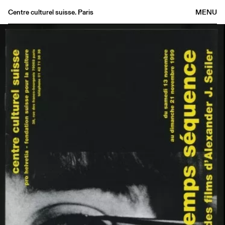
Centre culturel suisse. Paris
MENU
Agenda
Bookshop
Buvette
Archives
Medias
Publications
About
FR
/
EN